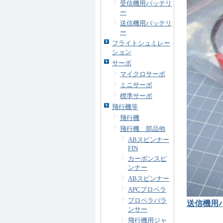
受信機用バッテリ
ー
送信機用バッテリ
ー
フライトシュミレー
ション
サーボ
マイクロサーボ
ミニサーボ
標準サーボ
飛行機等
飛行機
飛行機 部品他
ABスピンナー
FIN
カーボンスピ
ンナー
ABスピンナー
APCプロペラ
プロペラバラ
送信機用バ
ンサー
飛行機用ジャ