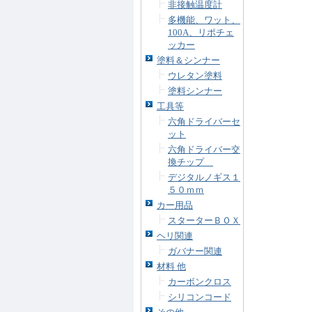
非接触温度計
多機能、ワット、
100A、リポチェ
ッカー
塗料＆シンナー
ウレタン塗料
塗料シンナー
工具等
六角ドライバーセ
ット
六角ドライバー交
換チップ
デジタルノギス１
５０ｍｍ
カー用品
スターターＢＯＸ
ヘリ関連
ガバナー関連
材料 他
カーボンクロス
シリコンコード