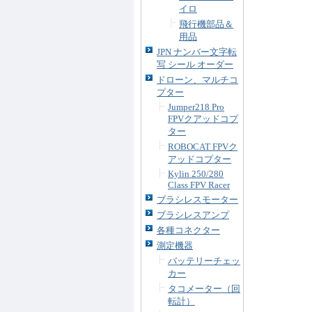
イロ
飛行機部品＆
用品
JPN ナンバー文字転
写 シール オーダー
ドローン、マルチコ
プター
Jumper218 Pro
FPVクアッドコプ
ター
ROBOCAT FPVク
アッドコプター
Kylin 250/280
Class FPV Racer
ブラシレスモーター
ブラシレスアンプ
各種コネクター
測定機器
バッテリーチェッ
カー
タコメーター（回
転計）