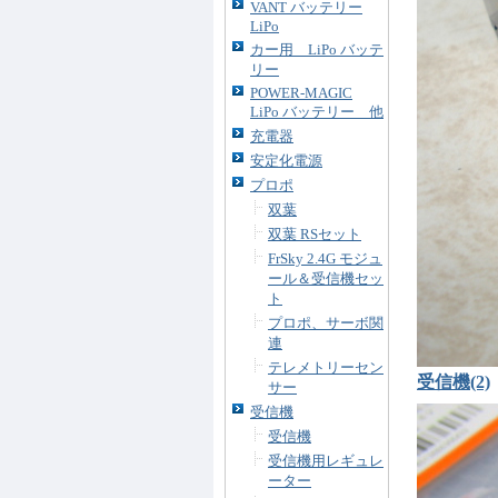
VANT バッテリー
LiPo
カー用 LiPo バッテ
リー
POWER-MAGIC
LiPo バッテリー 他
充電器
安定化電源
プロポ
双葉
双葉 RSセット
FrSky 2.4G モジュ
ール＆受信機セッ
ト
プロポ、サーボ関
連
テレメトリーセン
受信機(2)
サー
受信機
受信機
受信機用レギュレ
ーター